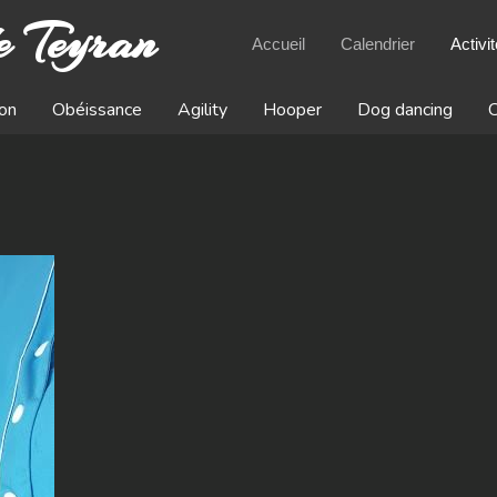
e Teyran
Accueil
Calendrier
Activi
on
Obéissance
Agility
Hooper
Dog dancing
C