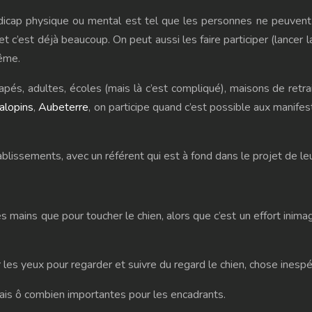
dicap physique ou mental est tel que les personnes ne peuvent p
 c’est déjà beaucoup. On peut aussi les faire participer (lancer la
même.
apés, adultes, écoles (mais là c’est compliqué), maisons de retr
alopins
,
Aubeterre
, on participe quand c’est possible aux manifes
lissements, avec un référent qui est à fond dans le projet de le
s mains que pour toucher le chien, alors que c’est un effort inima
r les yeux pour regarder et suivre du regard le chien, chose inesp
mais ô combien importantes pour les encadrants.