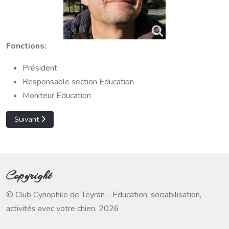
Fonctions:
Président
Responsable section Education
Moniteur Education
Article suivant : Florence M
Suivant
Copyright
© Club Cynophile de Teyran - Education, sociabilisation,
activités avec votre chien. 2026