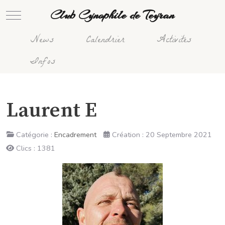
Club Cynophile de Teyran
Mobile Menu Toggle
News
Calendrier
Activités
Infos
Laurent E
Catégorie :
Encadrement
Création : 20 Septembre 2021
Clics : 1381