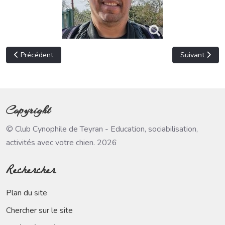
Article précédent : Sandrine C
Article suivan
Précédent
Suivant
Copyright
© Club Cynophile de Teyran - Education, sociabilisation,
activités avec votre chien. 2026
Rechercher
Plan du site
Chercher sur le site