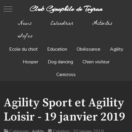
Club Cynophile de Teyran
Mobile Menu Toggle
News
Calendrier
Activités
Infos
Ecole du chiot
Education
Obéissance
Agility
Hooper
Dog dancing
Chien visiteur
Canicross
Agility Sport et Agility
Loisir - 19 janvier 2019
Catégorie :
Agility
Création : 20 Janvier 2019