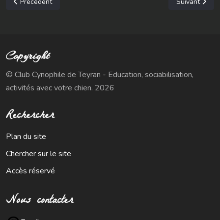
Article précédent : Coucours d'agility de Teyran (34) - 10 mars 20
Article suivan
Précédent
Suivant
Copyright
© Club Cynophile de Teyran - Education, sociabilisation,
activités avec votre chien. 2026
Rechercher
Plan du site
Chercher sur le site
Accès réservé
Nous contacter