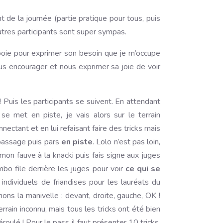
 de la journée (partie pratique pour tous, puis
utres participants sont super sympas.
aboie pour exprimer son besoin que je m’occupe
s encourager et nous exprimer sa joie de voir
 Puis les participants se suivent. En attendant
e met en piste, je vais alors sur le terrain
ctant et en lui refaisant faire des tricks mais
 passage puis pars
en piste
. Lolo n’est pas loin,
mon fauve à la knacki puis fais signe aux juges
bo file derrière les juges pour voir
ce qui se
 individuels de friandises pour les lauréats du
ons la manivelle : devant, droite, gauche, OK !
ain inconnu, mais tous les tricks ont été bien
roulé ! Pour le pass il faut présenter 10 tricks,