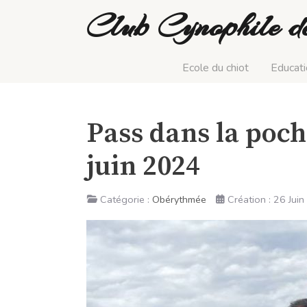
Club Cynophile d
Ecole du chiot
Educati
Pass dans la poc
juin 2024
Catégorie :
Obérythmée
Création : 26 Jui