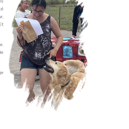
es
té
r,
Et
e.
de
je