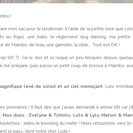
ambo !
are mon sac pour le lendemain à l’aide de la petite liste que Lolo m
 au frigo), une balle, le règlement dog dancing, ma petite 
nté de Mambo, de l’eau, une gamelle, la cible… Tout est OK !
p tôt ?). J’ai le dos et la nuque un peu bloqués depuis quelques
me prépare, puis passe un petit coup de brosse à Mambo, avant
agnifique levé de soleil et un ciel menaçant
. Lolo m’emba
 premières ! Il faut dire que j’avais demandé à arriver tôt car 
b.
Nos duos : Evelyne & Tchinto, Lolo & Lyly, Marion & Ma
 boulettes : adieu le brushing du matin ! Nous retournons vers le 
nt le pass, dont notre cher Ludo !