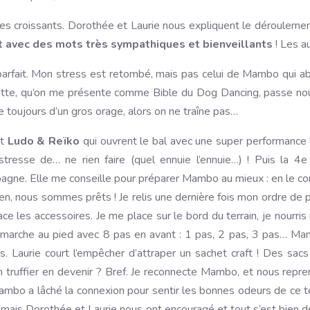
des croissants. Dorothée et Laurie nous expliquent le déroulement
t avec des mots très sympathiques et bienveillants
! Les a
, parfait. Mon stress est retombé, mais pas celui de Mambo qui 
lette, qu’on me présente comme Bible du Dog Dancing, passe nou
toujours d’un gros orage, alors on ne traîne pas…
st
Ludo & Reïko
qui ouvrent le bal avec une super performance !
se de… ne rien faire (quel ennuie l’ennuie…) ! Puis la 4e s
gne. Elle me conseille pour préparer Mambo au mieux : en le conne
bien, nous sommes prêts ! Je relis une dernière fois mon ordre de
les accessoires. Je me place sur le bord du terrain, je nourris 
 marche au pied avec 8 pas en avant : 1 pas, 2 pas, 3 pas… Mam
s. Laurie court l’empêcher d’attraper un sachet craft ! Des sacs
 truffier en devenir ? Bref. Je reconnecte Mambo, et nous repren
bo a lâché la connexion pour sentir les bonnes odeurs de ce terr
le, mais Dorothée et Laurie nous ont encouragé et tout s’est bien dé