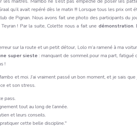
ur les maîtres. Mambo ne s’est pas empêché de poser les patt
raal qu’il avait repéré dès le matin !!! Lorsque tous les prix ont é
club de Pignan. Nous avons fait une photo des participants du jou
Teyran ! Par la suite, Colette nous a fait une
démonstration
. 
eur sur la route et un petit détour, Lolo m’a ramené à ma voitur
une super sieste
: manquant de sommeil pour ma part, fatigué 
s !
ambo et moi. J’ai vraiment passé un bon moment, et je sais que 
ce et son stress.
ce pass.
gnement tout au long de l’année.
ien et leurs conseils.
atiquer cette belle discipline."