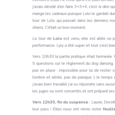
j’avais décidé d’en faire 3+3+4, c’est-à-dire 
mange les cadeaux puisque Lolo le gardait dur
tour de Lolo qui passait dans les derniers no
chiens. C’était un bon moment.
Le tour de
Lolo
est venu, elle est allée se p
performance. Lyly a été super et tout s’est bie
Vers 10h30 la partie pratique était terminée.
5 questions sur le règlement du dog dancing. 
pas en place : impossible pour lui de rester co
l’ombre et aérée, pas de panique :) le temps 
j’avais bien travaillé j’ai su répondre sans au
les juges se sont concertés et ont préparé les 
Vers 12h30, fin du suspense
: Laurie, Doro
leur pass ! Elles nous ont remis notre
feuil