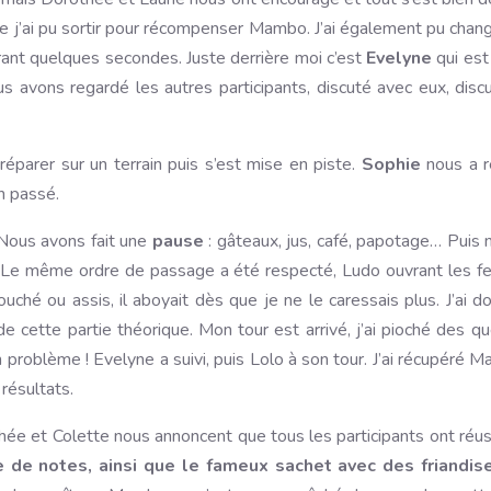
que j’ai pu sortir pour récompenser Mambo. J’ai également pu cha
ant quelques secondes. Juste derrière moi c’est
Evelyne
qui est
us avons regardé les autres participants, discuté avec eux, di
réparer sur un terrain puis s’est mise en piste.
Sophie
nous a re
n passé.
 Nous avons fait une
pause
: gâteaux, jus, café, papotage… Puis 
Le même ordre de passage a été respecté, Ludo ouvrant les fest
uché ou assis, il aboyait dès que je ne le caressais plus. J’ai d
de cette partie théorique. Mon tour est arrivé, j’ai pioché des 
cun problème ! Evelyne a suivi, puis Lolo à son tour. J’ai récupéré
résultats.
thée et Colette nous annoncent que tous les participants ont réus
le de notes, ainsi que le fameux sachet avec des friandis