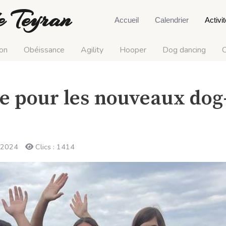
e Teyran
Accueil
Calendrier
Activi
on
Obéissance
Agility
Hooper
Dog dancing
C
he pour les nouveaux dog
n 2024
Clics : 1414