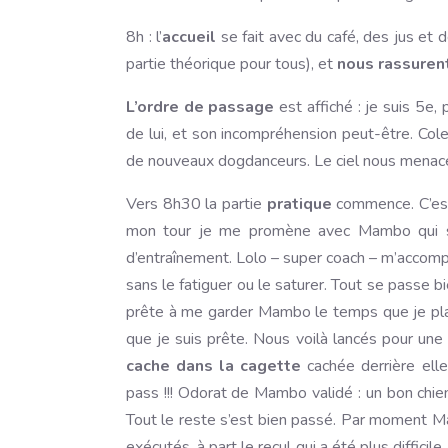
8h : l’
accueil
se fait avec du café, des jus et 
partie théorique pour tous), et
nous rassuren
L’ordre de passage
est affiché : je suis 5e
de lui, et son incompréhension peut-être. Co
de nouveaux dogdanceurs. Le ciel nous menace 
Vers 8h30 la partie
pratique
commence. C’e
mon tour je me promène avec Mambo qui stres
d’entraînement. Lolo – super coach – m’accompa
sans le fatiguer ou le saturer. Tout se passe 
prête à me garder Mambo le temps que je place 
que je suis prête. Nous voilà lancés pour une
cache dans la cagette
cachée derrière elle
pass !!! Odorat de Mambo validé : un bon chien
Tout le reste s’est bien passé. Par moment Mam
exécutés, à part le recul qui a été plus diffici